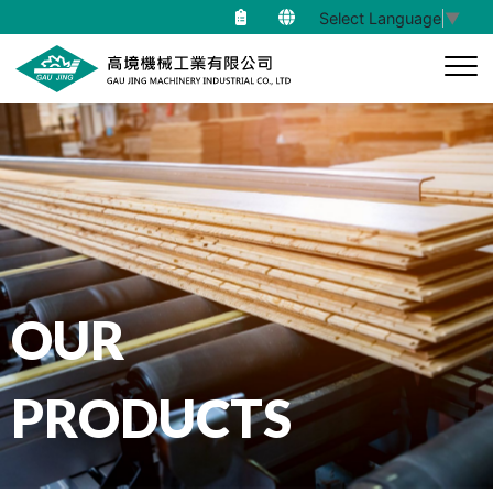
Select Language
▼
OUR
PRODUCTS